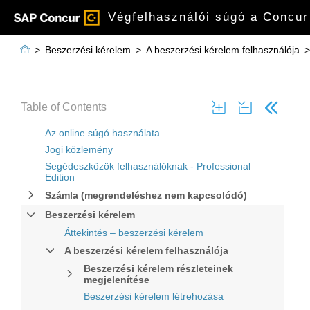
Végfelhasználói súgó a Concur

>
Beszerzési kérelem
>
A beszerzési kérelem felhasználója
>
Table of Contents
Az online súgó használata
Jogi közlemény
Segédeszközök felhasználóknak - Professional
Edition
Számla (megrendeléshez nem kapcsolódó)
Beszerzési kérelem
Áttekintés ‒ beszerzési kérelem
A beszerzési kérelem felhasználója
Beszerzési kérelem részleteinek
megjelenítése
Beszerzési kérelem létrehozása