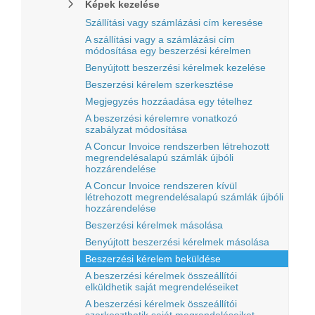
Képek kezelése
Szállítási vagy számlázási cím keresése
A szállítási vagy a számlázási cím
módosítása egy beszerzési kérelmen
Benyújtott beszerzési kérelmek kezelése
Beszerzési kérelem szerkesztése
Megjegyzés hozzáadása egy tételhez
A beszerzési kérelemre vonatkozó
szabályzat módosítása
A Concur Invoice rendszerben létrehozott
megrendelésalapú számlák újbóli
hozzárendelése
A Concur Invoice rendszeren kívül
létrehozott megrendelésalapú számlák újbóli
hozzárendelése
Beszerzési kérelmek másolása
Benyújtott beszerzési kérelmek másolása
Beszerzési kérelem beküldése
A beszerzési kérelmek összeállítói
elküldhetik saját megrendeléseiket
A beszerzési kérelmek összeállítói