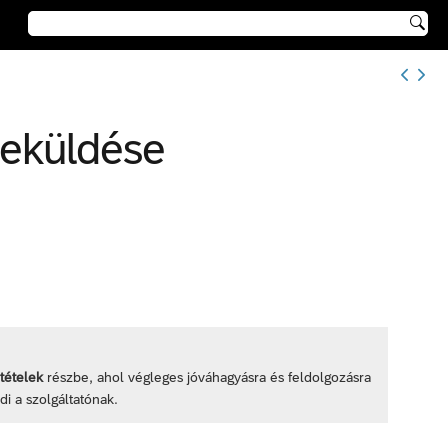

beküldése
 tételek
részbe, ahol végleges jóváhagyásra és feldolgozásra
di a szolgáltatónak.