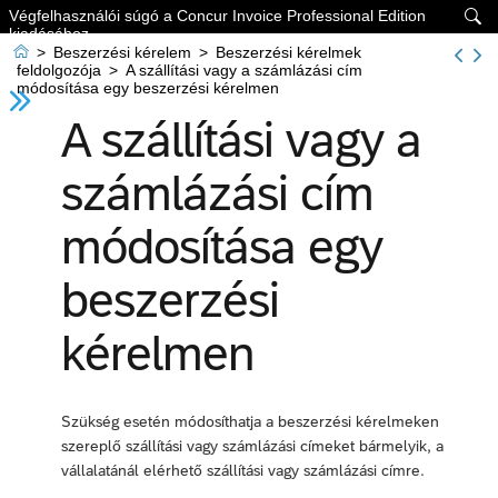
Végfelhasználói súgó a Concur Invoice Professional Edition

kiadásához

>
Beszerzési kérelem
>
Beszerzési kérelmek
feldolgozója
>
A szállítási vagy a számlázási cím
módosítása egy beszerzési kérelmen
A szállítási vagy a
számlázási cím
módosítása egy
beszerzési
kérelmen
Szükség esetén módosíthatja a beszerzési kérelmeken
szereplő szállítási vagy számlázási címeket bármelyik, a
vállalatánál elérhető szállítási vagy számlázási címre.