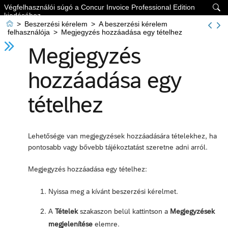
Végfelhasználói súgó a Concur Invoice Professional Edition

kiadásához

>
Beszerzési kérelem
>
A beszerzési kérelem
felhasználója
>
Megjegyzés hozzáadása egy tételhez
Megjegyzés
hozzáadása egy
tételhez
Lehetősége van megjegyzések hozzáadására tételekhez, ha
pontosabb vagy bővebb tájékoztatást szeretne adni arról.
Megjegyzés hozzáadása egy tételhez:
Nyissa meg a kívánt beszerzési kérelmet.
A
Tételek
szakaszon belül kattintson a
Megjegyzések
megjelenítése
elemre.