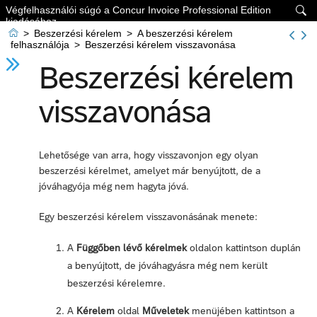
Végfelhasználói súgó a Concur Invoice Professional Edition

kiadásához

>
Beszerzési kérelem
>
A beszerzési kérelem
felhasználója
>
Beszerzési kérelem visszavonása
Beszerzési kérelem
visszavonása
Lehetősége van arra, hogy visszavonjon egy olyan
beszerzési kérelmet, amelyet már benyújtott, de a
jóváhagyója még nem hagyta jóvá.
Egy beszerzési kérelem visszavonásának menete:
A
Függőben lévő kérelmek
oldalon kattintson duplán
a benyújtott, de jóváhagyásra még nem került
beszerzési kérelemre.
A
Kérelem
oldal
Műveletek
menüjében kattintson a