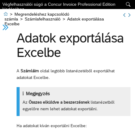
Végfelhasználói súgó a Concur Invoice Professional Edition

kiadásához

>
Megrendeléshez kapcsolódó
számla
>
Számlafelhasználó
>
Adatok exportálása
Excelbe
Adatok exportálása
Excelbe
A
Számláim
oldal legtöbb listanézetéből exportálhat
adatokat Excelbe.
Megjegyzés
Az
Összes elküldve a beszerzésnek
listanézetből
egyelőre nem lehet adatokat exportálni.
Ha adatokat kíván exportálni Excelbe: