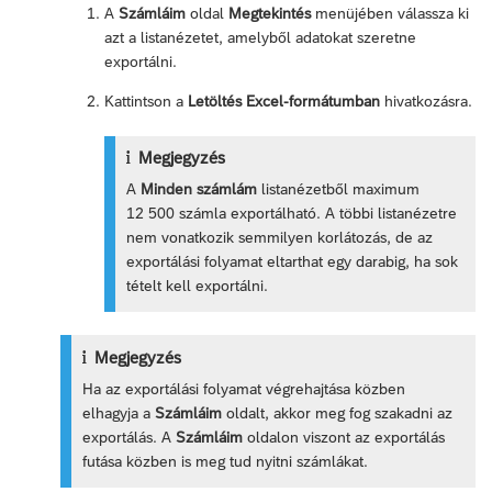
A
Számláim
oldal
Megtekintés
menüjében válassza ki
azt a listanézetet, amelyből adatokat szeretne
exportálni.
Kattintson a
Letöltés Excel-formátumban
hivatkozásra.
Megjegyzés
A
Minden számlám
listanézetből maximum
12 500 számla exportálható. A többi listanézetre
nem vonatkozik semmilyen korlátozás, de az
exportálási folyamat eltarthat egy darabig, ha sok
tételt kell exportálni.
Megjegyzés
Ha az exportálási folyamat végrehajtása közben
elhagyja a
Számláim
oldalt, akkor meg fog szakadni az
exportálás. A
Számláim
oldalon viszont az exportálás
futása közben is meg tud nyitni számlákat.