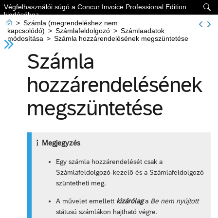
Végfelhasználói súgó a Concur Invoice Professional Edition

kiadásához

>
Számla (megrendeléshez nem
kapcsolódó)
>
Számlafeldolgozó
>
Számlaadatok
módosítása
>
Számla hozzárendelésének megszüntetése
Számla
hozzárendelésének
megszüntetése
Megjegyzés
Egy számla hozzárendelését csak a
Számlafeldolgozó-kezelő és a Számlafeldolgozó
szüntetheti meg.
A művelet emellett
kizárólag
a
Be nem nyújtott
státusú számlákon hajtható végre.