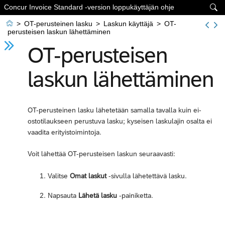
Concur Invoice Standard -version loppukäyttäjän ohje


>
OT-perusteinen lasku
>
Laskun käyttäjä
>
OT-
perusteisen laskun lähettäminen
OT-perusteisen
laskun lähettäminen
OT-perusteinen lasku lähetetään samalla tavalla kuin ei-
ostotilaukseen perustuva lasku; kyseisen laskulajin osalta ei
vaadita erityistoimintoja.
Voit lähettää OT-perusteisen laskun seuraavasti:
Valitse
Omat laskut
-sivulla lähetettävä lasku.
Napsauta
Lähetä lasku
-painiketta.