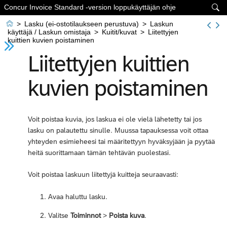
Concur Invoice Standard -version loppukäyttäjän ohje


>
Lasku (ei-ostotilaukseen perustuva)
>
Laskun
käyttäjä / Laskun omistaja
>
Kuitit/kuvat
>
Liitettyjen
kuittien kuvien poistaminen
Liitettyjen kuittien
kuvien poistaminen
Voit poistaa kuvia, jos laskua ei ole vielä lähetetty tai jos
lasku on palautettu sinulle. Muussa tapauksessa voit ottaa
yhteyden esimieheesi tai määritettyyn hyväksyjään ja pyytää
heitä suorittamaan tämän tehtävän puolestasi.
Voit poistaa laskuun liitettyjä kuitteja seuraavasti:
Avaa haluttu lasku.
Valitse
Toiminnot
>
Poista kuva
.