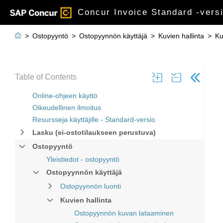
Concur Invoice Standard -versi

>
Ostopyyntö
>
Ostopyynnön käyttäjä
>
Kuvien hallinta
>
Ku
Table of Contents
Online-ohjeen käyttö
Oikeudellinen ilmoitus
Resursseja käyttäjille - Standard-versio
Lasku (ei-ostotilaukseen perustuva)
Ostopyyntö
Yleistiedot - ostopyyntö
Ostopyynnön käyttäjä
Ostopyynnön luonti
Kuvien hallinta
Ostopyynnön kuvan lataaminen