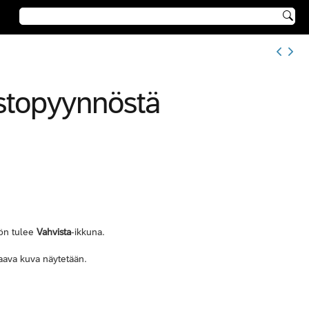

stopyynnöstä
öön tulee
Vahvista
-ikkuna.
aava kuva näytetään.