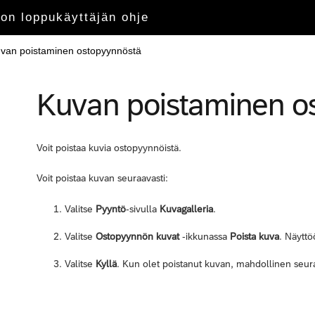
on loppukäyttäjän ohje
van poistaminen ostopyynnöstä
Kuvan poistaminen o
Voit poistaa kuvia ostopyynnöistä.
Voit poistaa kuvan seuraavasti:
Valitse
Pyyntö
-sivulla
Kuvagalleria
.
Valitse
Ostopyynnön kuvat
-ikkunassa
Poista kuva
. Näytt
Valitse
Kyllä
. Kun olet poistanut kuvan, mahdollinen seur