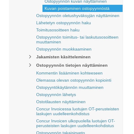
Ostopyynnön kuvan näyttäminen
Kuvan poistaminen ostopyynnöstä
Ostopyynnön oletushyväksyjän näyttäminen
Lähetetyn ostopyynnön haku
Toimitusosoitteen haku
Ostopyynnön toimitus- tai laskutusosoitteen
muuttaminen
Ostopyynnön muokkaaminen
Jakamisten käsitteleminen
Ostopyynnön tietojen näyttäminen
Kommentin lisääminen kohteeseen
Olemassa olevan ostopyynnön kopiointi
Ostopyyntökäytännön muuttaminen
Ostopyynnön lähetys
Ostotilausten näyttäminen
Concur Invoicessa luotujen OT-perusteisten
laskujen uudelleenkohdistus
Concur Invoicen ulkopuolella luotujen OT-
perusteisten laskujen uudelleenkohdistus
Ostopyynnön takaisinveto