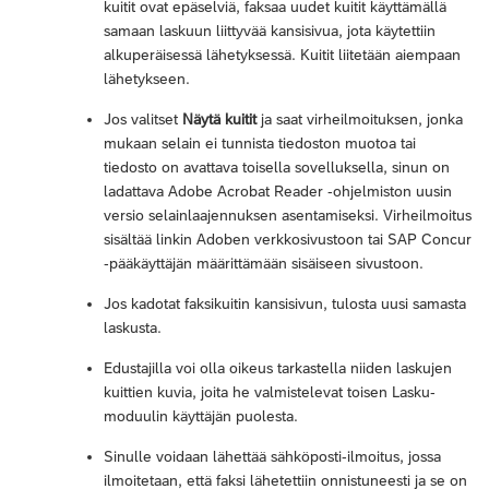
kuitit ovat epäselviä, faksaa uudet kuitit käyttämällä
samaan laskuun liittyvää kansisivua, jota käytettiin
alkuperäisessä lähetyksessä. Kuitit liitetään aiempaan
lähetykseen.
Jos valitset
Näytä kuitit
ja saat virheilmoituksen, jonka
mukaan selain ei tunnista tiedoston muotoa tai
tiedosto on avattava toisella sovelluksella, sinun on
ladattava Adobe Acrobat Reader -ohjelmiston uusin
versio selainlaajennuksen asentamiseksi. Virheilmoitus
sisältää linkin Adoben verkkosivustoon tai SAP Concur
-pääkäyttäjän määrittämään sisäiseen sivustoon.
Jos kadotat faksikuitin kansisivun, tulosta uusi samasta
laskusta.
Edustajilla voi olla oikeus tarkastella niiden laskujen
kuittien kuvia, joita he valmistelevat toisen Lasku-
moduulin käyttäjän puolesta.
Sinulle voidaan lähettää sähköposti-ilmoitus, jossa
ilmoitetaan, että faksi lähetettiin onnistuneesti ja se on