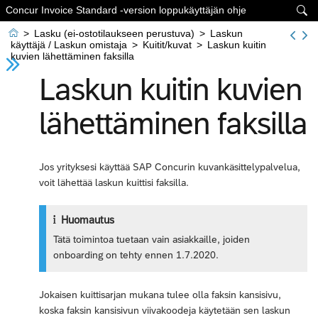
Concur Invoice Standard -version loppukäyttäjän ohje


>
Lasku (ei-ostotilaukseen perustuva)
>
Laskun
käyttäjä / Laskun omistaja
>
Kuitit/kuvat
>
Laskun kuitin
kuvien lähettäminen faksilla
Laskun kuitin kuvien
lähettäminen faksilla
Jos yrityksesi käyttää SAP Concurin kuvankäsittelypalvelua,
voit lähettää laskun kuittisi faksilla.
Huomautus
Tätä toimintoa tuetaan vain asiakkaille, joiden
onboarding on tehty ennen 1.7.2020.
Jokaisen kuittisarjan mukana tulee olla faksin kansisivu,
koska faksin kansisivun viivakoodeja käytetään sen laskun