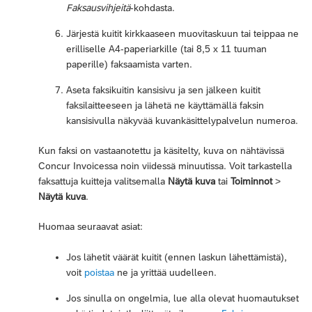
Faksausvihjeitä
-kohdasta.
Järjestä kuitit kirkkaaseen muovitaskuun tai teippaa ne
erilliselle A4-paperiarkille (tai 8,5 x 11 tuuman
paperille) faksaamista varten.
Aseta faksikuitin kansisivu ja sen jälkeen kuitit
faksilaitteeseen ja lähetä ne käyttämällä faksin
kansisivulla näkyvää kuvankäsittelypalvelun numeroa.
Kun faksi on vastaanotettu ja käsitelty, kuva on nähtävissä
Concur Invoicessa noin viidessä minuutissa. Voit tarkastella
faksattuja kuitteja valitsemalla
Näytä kuva
tai
Toiminnot
>
Näytä kuva
.
Huomaa seuraavat asiat:
Jos lähetit väärät kuitit (ennen laskun lähettämistä),
voit
poistaa
ne ja yrittää uudelleen.
Jos sinulla on ongelmia, lue alla olevat huomautukset