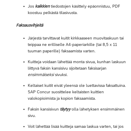
Jos
kaikkien
tiedostojen käsittely epäonnistuu, PDF
koostuu pelkästä tilasivusta.
Faksausvihjeitä
Järjestä tarvittavat kuitit kirkkaaseen muovitaskuun tai
teippaa ne erilliselle A4-paperiarkille (tai 8,5 x 11
tuuman paperille) faksaamista varten.
Kuitteja voidaan lähettää monta sivua, kunhan laskuun
liittyvä faksin kansisivu sijoitetaan faksisarjan
ensimmäiseksi
sivuksi.
Keltaiset kuitit eivät yleensä ole luettavissa faksattuina.
SAP Concur suosittelee keltaisten kuittien
valokopioimista ja kopion faksaamista.
Faksin kansisivun
täytyy
olla lähetyksen ensimmäinen
sivu.
Voit lähettää lisää kuitteja samaa laskua varten, tai jos