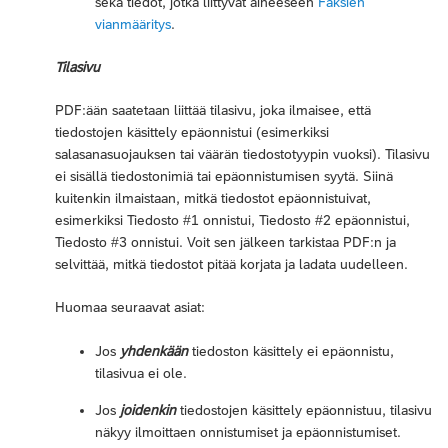
sekä tiedot, jotka liittyvät aiheeseen
Faksien
vianmääritys
.
Tilasivu
PDF:ään saatetaan liittää tilasivu, joka ilmaisee, että
tiedostojen käsittely epäonnistui (esimerkiksi
salasanasuojauksen tai väärän tiedostotyypin vuoksi). Tilasivu
ei sisällä tiedostonimiä tai epäonnistumisen syytä. Siinä
kuitenkin ilmaistaan, mitkä tiedostot epäonnistuivat,
esimerkiksi Tiedosto #1 onnistui, Tiedosto #2 epäonnistui,
Tiedosto #3 onnistui. Voit sen jälkeen tarkistaa PDF:n ja
selvittää, mitkä tiedostot pitää korjata ja ladata uudelleen.
Huomaa seuraavat asiat:
Jos
yhdenkään
tiedoston käsittely ei epäonnistu,
tilasivua ei ole.
Jos
joidenkin
tiedostojen käsittely epäonnistuu, tilasivu
näkyy ilmoittaen onnistumiset ja epäonnistumiset.