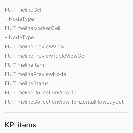
FUITimelineCell
– NodeType
FUITimelineMarkerCell
– NodeType
FUITimelinePreviewView
FUITimelinePreviewTableViewCell
FUITimelineItem
FUITimelinePreviewNode
FUITimelineStatus
FUITimelineCollectionViewCell
FUITimelineCollectionViewHorizontalFlowLayout
KPI items