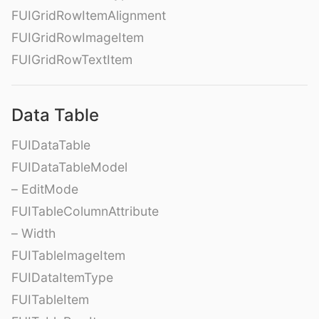
FUIGridRowItemAlignment
FUIGridRowImageItem
FUIGridRowTextItem
Data Table
FUIDataTable
FUIDataTableModel
– EditMode
FUITableColumnAttribute
– Width
FUITableImageItem
FUIDataItemType
FUITableItem