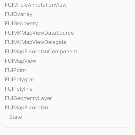
FUICircleAnnotationView
FUIOverlay
FUIGeometry
FUIMKMapViewDataSource
FUIMKMapViewDelegate
FUIMapFloorplanComponent
FUIMapView
FUIPoint
FUIPolygon
FUIPolyline
FUIGeometryLayer
FUIMapFloorplan
– State