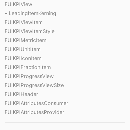
FUIKPIView
– LeadingItemKerning
FUIKPIViewItem
FUIKPIViewItemStyle
FUIKPIMetricItem
FUIKPIUnitItem
FUIKPIIconItem
FUIKPIFractionItem
FUIKPIProgressView
FUIKPIProgressViewSize
FUIKPIHeader
FUIKPIAttributesConsumer
FUIKPIAttributesProvider