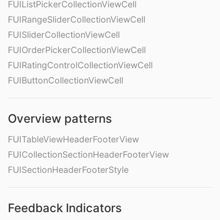
FUIListPickerCollectionViewCell
FUIRangeSliderCollectionViewCell
FUISliderCollectionViewCell
FUIOrderPickerCollectionViewCell
FUIRatingControlCollectionViewCell
FUIButtonCollectionViewCell
Overview patterns
FUITableViewHeaderFooterView
FUICollectionSectionHeaderFooterView
FUISectionHeaderFooterStyle
Feedback Indicators