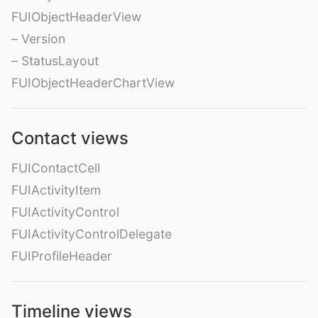
FUIObjectHeaderView
– Version
– StatusLayout
FUIObjectHeaderChartView
Contact views
FUIContactCell
FUIActivityItem
FUIActivityControl
FUIActivityControlDelegate
FUIProfileHeader
Timeline views