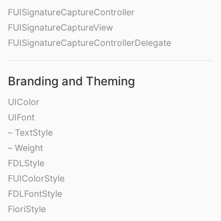
FUISignatureCaptureController
FUISignatureCaptureView
FUISignatureCaptureControllerDelegate
Branding and Theming
UIColor
UIFont
– TextStyle
– Weight
FDLStyle
FUIColorStyle
FDLFontStyle
FioriStyle