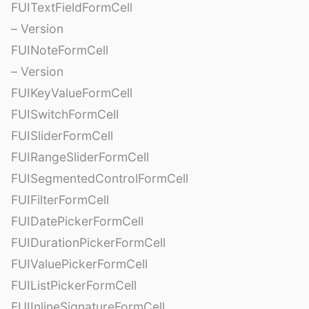
FUITextFieldFormCell
– Version
FUINoteFormCell
– Version
FUIKeyValueFormCell
FUISwitchFormCell
FUISliderFormCell
FUIRangeSliderFormCell
FUISegmentedControlFormCell
FUIFilterFormCell
FUIDatePickerFormCell
FUIDurationPickerFormCell
FUIValuePickerFormCell
FUIListPickerFormCell
FUIInlineSignatureFormCell