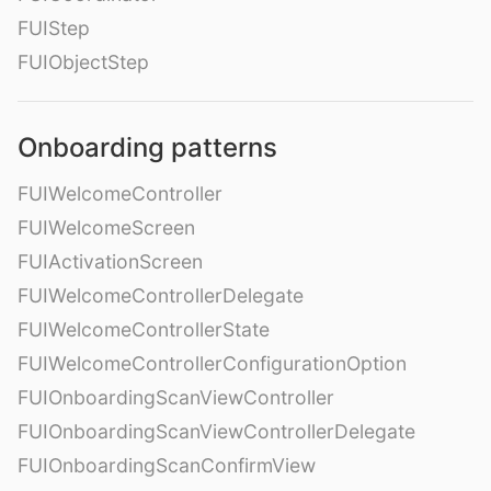
FUIStep
FUIObjectStep
Onboarding patterns
FUIWelcomeController
FUIWelcomeScreen
FUIActivationScreen
FUIWelcomeControllerDelegate
FUIWelcomeControllerState
FUIWelcomeControllerConfigurationOption
FUIOnboardingScanViewController
FUIOnboardingScanViewControllerDelegate
FUIOnboardingScanConfirmView