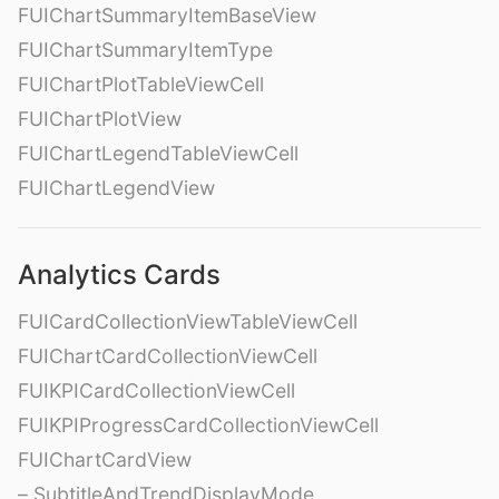
FUIChartSummaryItemBaseView
FUIChartSummaryItemType
FUIChartPlotTableViewCell
FUIChartPlotView
FUIChartLegendTableViewCell
FUIChartLegendView
Analytics Cards
FUICardCollectionViewTableViewCell
FUIChartCardCollectionViewCell
FUIKPICardCollectionViewCell
FUIKPIProgressCardCollectionViewCell
FUIChartCardView
– SubtitleAndTrendDisplayMode