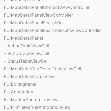
FUIMapDetailPanelContentViewController
FUIMapDetailPanelViewController
FUIMapDetailPanelSearchBar
FUIMapDetailPanelSearchResultsViewController
FUIMapDetailPanel
– ActionTableViewCell
– ButtonTableViewCell
– StatusTableViewCell
FUIMapDetailTagObjectTableViewCell
FUIMapDetailStatusView
FUIEditingPanel
FUIAnnotation
FUIMarkerAnnotationView
FUIProfileMarkerAnnotationView