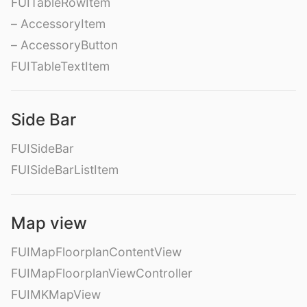
FUITableRowItem
– AccessoryItem
– AccessoryButton
FUITableTextItem
Side Bar
FUISideBar
FUISideBarListItem
Map view
FUIMapFloorplanContentView
FUIMapFloorplanViewController
FUIMKMapView