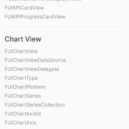
FUIKPICardView
FUIKPIProgressCardView
Chart View
FUIChartView
FUIChartViewDataSource
FUIChartViewDelegate
FUIChartType
FUIChartPlotItem
FUIChartSeries
FUIChartSeriesCollection
FUIChartAxisId
FUIChartAxis