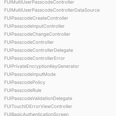
FUIMultiUserPasscodeController
FUIMultiUserPasscodeControllerDataSource
FUIPasscodeCreateController
FUIPasscodeInputController
FUIPasscodeChangeController
FUIPasscodeController
FUIPasscodeControllerDelegate
FUIPasscodeControllerError
FUIPrivateEncryptionKeyGenerator
FUIPasscodeInputMode
FUIPasscodePolicy
FUIPasscodeRule
FUIPasscodeValidationDelegate
FUITouchIDErrorViewController
FUIBasicAuthenticationScreen