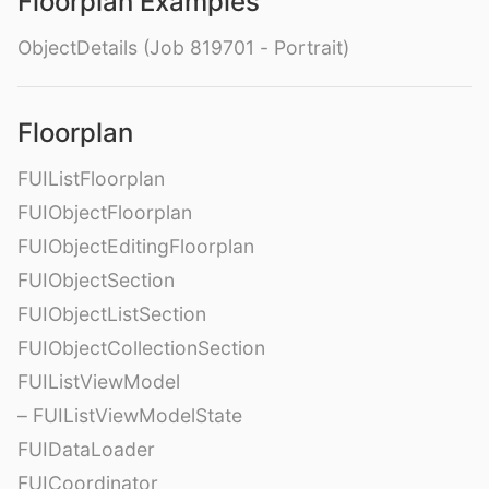
Floorplan Examples
ObjectDetails (Job 819701 - Portrait)
Floorplan
FUIListFloorplan
FUIObjectFloorplan
FUIObjectEditingFloorplan
FUIObjectSection
FUIObjectListSection
FUIObjectCollectionSection
FUIListViewModel
– FUIListViewModelState
FUIDataLoader
FUICoordinator