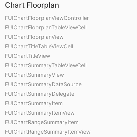
Chart Floorplan
FUIChartFloorplanViewController
FUIChartFloorplanTableViewCell
FUIChartFloorplanView
FUIChartTitleTableViewCell
FUIChartTitleView
FUIChartSummaryTableViewCell
FUIChartSummaryView
FUIChartSummaryDataSource
FUIChartSummaryDelegate
FUIChartSummaryItem
FUIChartSummaryItemView
FUIChartRangeSummaryItem
FUIChartRangeSummaryItemView