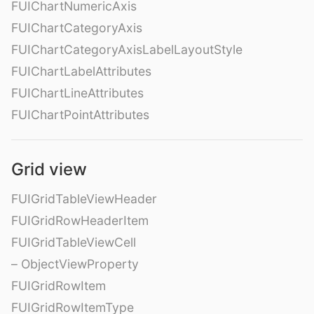
FUIChartNumericAxis
FUIChartCategoryAxis
FUIChartCategoryAxisLabelLayoutStyle
FUIChartLabelAttributes
FUIChartLineAttributes
FUIChartPointAttributes
Grid view
FUIGridTableViewHeader
FUIGridRowHeaderItem
FUIGridTableViewCell
– ObjectViewProperty
FUIGridRowItem
FUIGridRowItemType