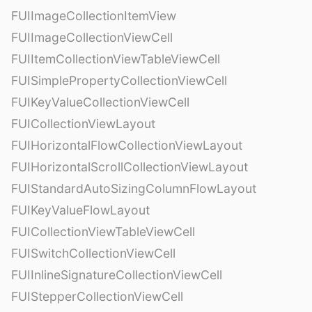
FUIImageCollectionItemView
FUIImageCollectionViewCell
FUIItemCollectionViewTableViewCell
FUISimplePropertyCollectionViewCell
FUIKeyValueCollectionViewCell
FUICollectionViewLayout
FUIHorizontalFlowCollectionViewLayout
FUIHorizontalScrollCollectionViewLayout
FUIStandardAutoSizingColumnFlowLayout
FUIKeyValueFlowLayout
FUICollectionViewTableViewCell
FUISwitchCollectionViewCell
FUIInlineSignatureCollectionViewCell
FUIStepperCollectionViewCell