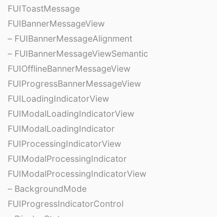
FUIToastMessage
FUIBannerMessageView
– FUIBannerMessageAlignment
– FUIBannerMessageViewSemantic
FUIOfflineBannerMessageView
FUIProgressBannerMessageView
FUILoadingIndicatorView
FUIModalLoadingIndicatorView
FUIModalLoadingIndicator
FUIProcessingIndicatorView
FUIModalProcessingIndicator
FUIModalProcessingIndicatorView
– BackgroundMode
FUIProgressIndicatorControl