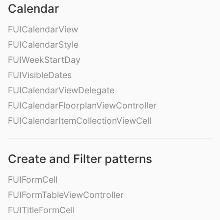
Calendar
FUICalendarView
FUICalendarStyle
FUIWeekStartDay
FUIVisibleDates
FUICalendarViewDelegate
FUICalendarFloorplanViewController
FUICalendarItemCollectionViewCell
Create and Filter patterns
FUIFormCell
FUIFormTableViewController
FUITitleFormCell