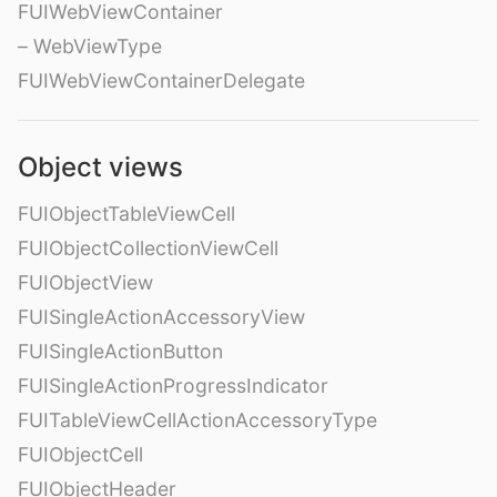
FUIWebViewContainer
– WebViewType
FUIWebViewContainerDelegate
Object views
FUIObjectTableViewCell
FUIObjectCollectionViewCell
FUIObjectView
FUISingleActionAccessoryView
FUISingleActionButton
FUISingleActionProgressIndicator
FUITableViewCellActionAccessoryType
FUIObjectCell
FUIObjectHeader