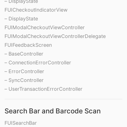
– DisplayState
FUICheckoutIndicatorView
– DisplayState
FUIModalCheckoutViewController
FUIModalCheckoutViewControllerDelegate
FUIFeedbackScreen
– BaseController
– ConnectionErrorController
– ErrorController
– SyncController
– UserTransactionErrorController
Search Bar and Barcode Scan
FUISearchBar