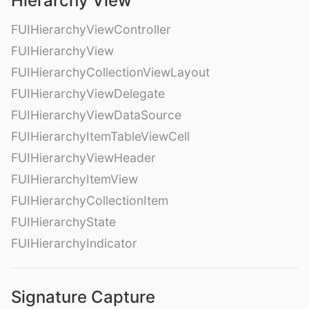
Hierarchy View
FUIHierarchyViewController
FUIHierarchyView
FUIHierarchyCollectionViewLayout
FUIHierarchyViewDelegate
FUIHierarchyViewDataSource
FUIHierarchyItemTableViewCell
FUIHierarchyViewHeader
FUIHierarchyItemView
FUIHierarchyCollectionItem
FUIHierarchyState
FUIHierarchyIndicator
Signature Capture