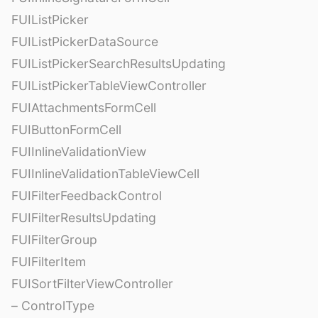
FUIListPicker
FUIListPickerDataSource
FUIListPickerSearchResultsUpdating
FUIListPickerTableViewController
FUIAttachmentsFormCell
FUIButtonFormCell
FUIInlineValidationView
FUIInlineValidationTableViewCell
FUIFilterFeedbackControl
FUIFilterResultsUpdating
FUIFilterGroup
FUIFilterItem
FUISortFilterViewController
– ControlType