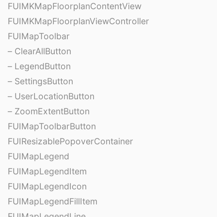
FUIMKMapFloorplanContentView
FUIMKMapFloorplanViewController
FUIMapToolbar
– ClearAllButton
– LegendButton
– SettingsButton
– UserLocationButton
– ZoomExtentButton
FUIMapToolbarButton
FUIResizablePopoverContainer
FUIMapLegend
FUIMapLegendItem
FUIMapLegendIcon
FUIMapLegendFillItem
FUIMapLegendLine