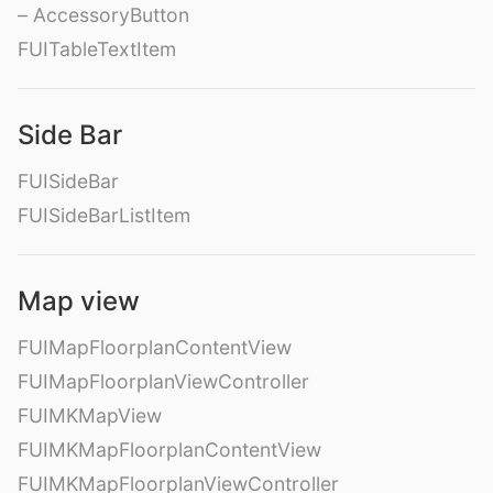
– AccessoryButton
FUITableTextItem
Side Bar
FUISideBar
FUISideBarListItem
Map view
FUIMapFloorplanContentView
FUIMapFloorplanViewController
FUIMKMapView
FUIMKMapFloorplanContentView
FUIMKMapFloorplanViewController