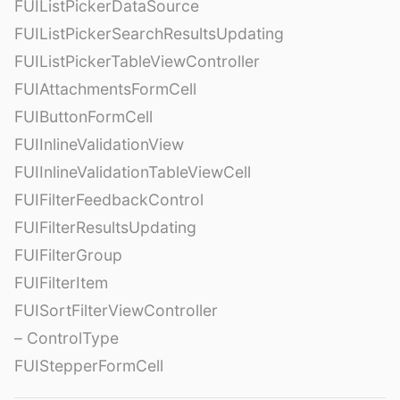
FUIListPickerDataSource
FUIListPickerSearchResultsUpdating
FUIListPickerTableViewController
FUIAttachmentsFormCell
FUIButtonFormCell
FUIInlineValidationView
FUIInlineValidationTableViewCell
FUIFilterFeedbackControl
FUIFilterResultsUpdating
FUIFilterGroup
FUIFilterItem
FUISortFilterViewController
– ControlType
FUIStepperFormCell