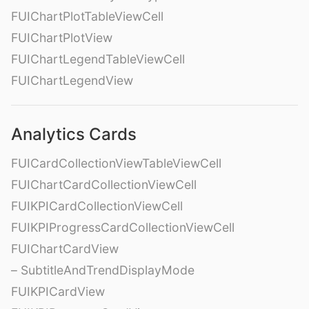
FUIChartPlotTableViewCell
FUIChartPlotView
FUIChartLegendTableViewCell
FUIChartLegendView
Analytics Cards
FUICardCollectionViewTableViewCell
FUIChartCardCollectionViewCell
FUIKPICardCollectionViewCell
FUIKPIProgressCardCollectionViewCell
FUIChartCardView
– SubtitleAndTrendDisplayMode
FUIKPICardView