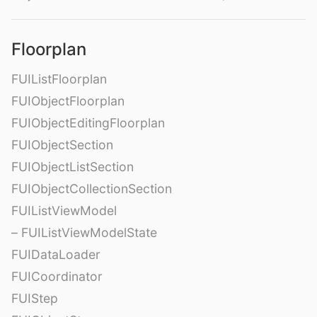
Floorplan
FUIListFloorplan
FUIObjectFloorplan
FUIObjectEditingFloorplan
FUIObjectSection
FUIObjectListSection
FUIObjectCollectionSection
FUIListViewModel
– FUIListViewModelState
FUIDataLoader
FUICoordinator
FUIStep