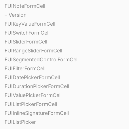
FUINoteFormCell
– Version
FUIKeyValueFormCell
FUISwitchFormCell
FUISliderFormCell
FUIRangeSliderFormCell
FUISegmentedControlFormCell
FUIFilterFormCell
FUIDatePickerFormCell
FUIDurationPickerFormCell
FUIValuePickerFormCell
FUIListPickerFormCell
FUIInlineSignatureFormCell
FUIListPicker