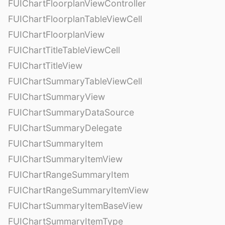
FUIChartFloorplanViewController
FUIChartFloorplanTableViewCell
FUIChartFloorplanView
FUIChartTitleTableViewCell
FUIChartTitleView
FUIChartSummaryTableViewCell
FUIChartSummaryView
FUIChartSummaryDataSource
FUIChartSummaryDelegate
FUIChartSummaryItem
FUIChartSummaryItemView
FUIChartRangeSummaryItem
FUIChartRangeSummaryItemView
FUIChartSummaryItemBaseView
FUIChartSummaryItemType