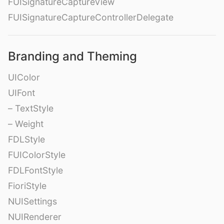
FUISignatureCaptureView
FUISignatureCaptureControllerDelegate
Branding and Theming
UIColor
UIFont
– TextStyle
– Weight
FDLStyle
FUIColorStyle
FDLFontStyle
FioriStyle
NUISettings
NUIRenderer