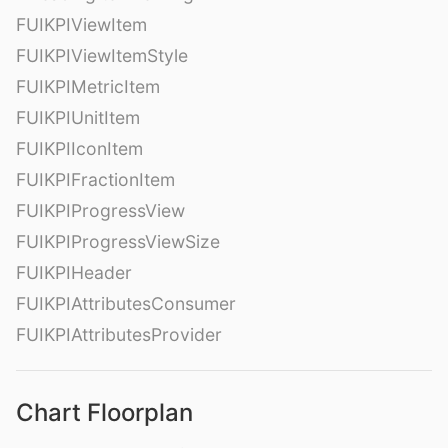
FUIKPIViewItem
FUIKPIViewItemStyle
FUIKPIMetricItem
FUIKPIUnitItem
FUIKPIIconItem
FUIKPIFractionItem
FUIKPIProgressView
FUIKPIProgressViewSize
FUIKPIHeader
FUIKPIAttributesConsumer
FUIKPIAttributesProvider
Chart Floorplan