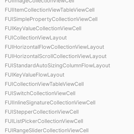
FUIImageCollectionViewCell
FUIItemCollectionViewTableViewCell
FUISimplePropertyCollectionViewCell
FUIKeyValueCollectionViewCell
FUICollectionViewLayout
FUIHorizontalFlowCollectionViewLayout
FUIHorizontalScrollCollectionViewLayout
FUIStandardAutoSizingColumnFlowLayout
FUIKeyValueFlowLayout
FUICollectionViewTableViewCell
FUISwitchCollectionViewCell
FUIInlineSignatureCollectionViewCell
FUIStepperCollectionViewCell
FUIListPickerCollectionViewCell
FUIRangeSliderCollectionViewCell