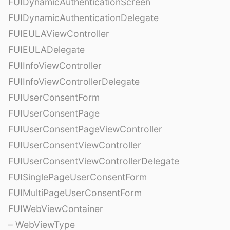
FUIDynamicAuthenticationScreen
FUIDynamicAuthenticationDelegate
FUIEULAViewController
FUIEULADelegate
FUIInfoViewController
FUIInfoViewControllerDelegate
FUIUserConsentForm
FUIUserConsentPage
FUIUserConsentPageViewController
FUIUserConsentViewController
FUIUserConsentViewControllerDelegate
FUISinglePageUserConsentForm
FUIMultiPageUserConsentForm
FUIWebViewContainer
– WebViewType