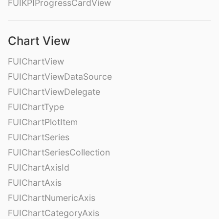
FUIKPIProgressCardView
Chart View
FUIChartView
FUIChartViewDataSource
FUIChartViewDelegate
FUIChartType
FUIChartPlotItem
FUIChartSeries
FUIChartSeriesCollection
FUIChartAxisId
FUIChartAxis
FUIChartNumericAxis
FUIChartCategoryAxis