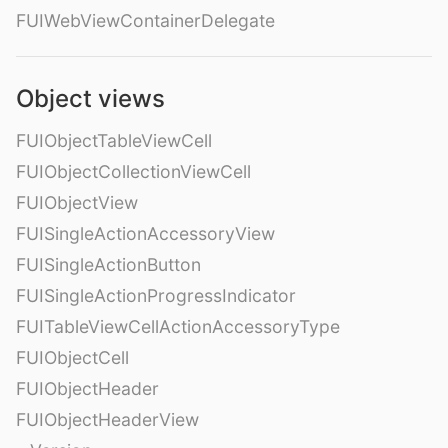
FUIWebViewContainerDelegate
Object views
FUIObjectTableViewCell
FUIObjectCollectionViewCell
FUIObjectView
FUISingleActionAccessoryView
FUISingleActionButton
FUISingleActionProgressIndicator
FUITableViewCellActionAccessoryType
FUIObjectCell
FUIObjectHeader
FUIObjectHeaderView