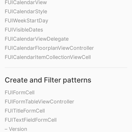
FUICalendarView
FUICalendarStyle
FUIWeekStartDay
FUIVisibleDates
FUICalendarViewDelegate
FUICalendarFloorplanViewController
FUICalendarItemCollectionViewCell
Create and Filter patterns
FUIFormCell
FUIFormTableViewController
FUITitleFormCell
FUITextFieldFormCell
– Version