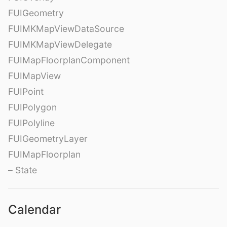
FUIGeometry
FUIMKMapViewDataSource
FUIMKMapViewDelegate
FUIMapFloorplanComponent
FUIMapView
FUIPoint
FUIPolygon
FUIPolyline
FUIGeometryLayer
FUIMapFloorplan
– State
Calendar