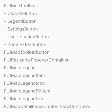
FUIMapToolbar
– ClearAllButton
– LegendButton
– SettingsButton
– UserLocationButton
– ZoomExtentButton
FUIMapToolbarButton
FUIResizablePopoverContainer
FUIMapLegend
FUIMapLegendItem
FUIMapLegendIcon
FUIMapLegendFillItem
FUIMapLegendLine
FUIMapDetailPanelContentViewController