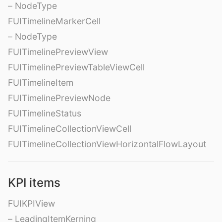
– NodeType
FUITimelineMarkerCell
– NodeType
FUITimelinePreviewView
FUITimelinePreviewTableViewCell
FUITimelineItem
FUITimelinePreviewNode
FUITimelineStatus
FUITimelineCollectionViewCell
FUITimelineCollectionViewHorizontalFlowLayout
KPI items
FUIKPIView
– LeadingItemKerning