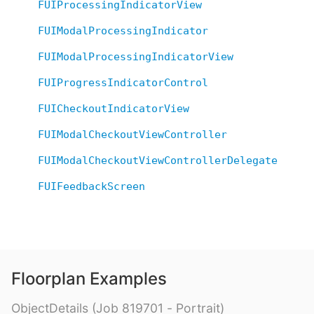
FUIProcessingIndicatorView
FUIModalProcessingIndicator
FUIModalProcessingIndicatorView
FUIProgressIndicatorControl
FUICheckoutIndicatorView
FUIModalCheckoutViewController
FUIModalCheckoutViewControllerDelegate
FUIFeedbackScreen
Floorplan Examples
ObjectDetails (Job 819701 - Portrait)