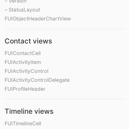
– Version
– StatusLayout
FUIObjectHeaderChartView
Contact views
FUIContactCell
FUIActivityItem
FUIActivityControl
FUIActivityControlDelegate
FUIProfileHeader
Timeline views
FUITimelineCell