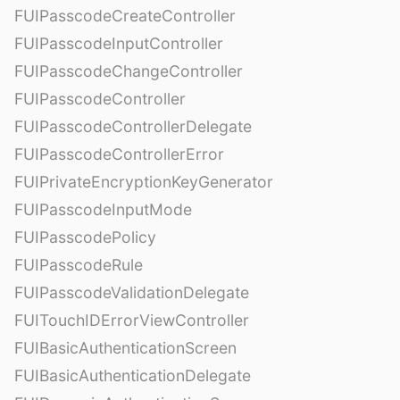
FUIPasscodeCreateController
FUIPasscodeInputController
FUIPasscodeChangeController
FUIPasscodeController
FUIPasscodeControllerDelegate
FUIPasscodeControllerError
FUIPrivateEncryptionKeyGenerator
FUIPasscodeInputMode
FUIPasscodePolicy
FUIPasscodeRule
FUIPasscodeValidationDelegate
FUITouchIDErrorViewController
FUIBasicAuthenticationScreen
FUIBasicAuthenticationDelegate