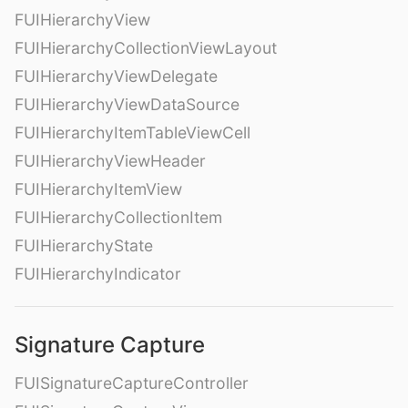
FUIHierarchyView
FUIHierarchyCollectionViewLayout
FUIHierarchyViewDelegate
FUIHierarchyViewDataSource
FUIHierarchyItemTableViewCell
FUIHierarchyViewHeader
FUIHierarchyItemView
FUIHierarchyCollectionItem
FUIHierarchyState
FUIHierarchyIndicator
Signature Capture
FUISignatureCaptureController