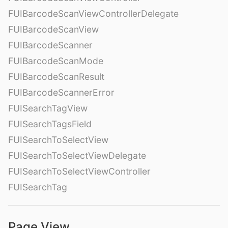
FUIBarcodeScanViewControllerDelegate
FUIBarcodeScanView
FUIBarcodeScanner
FUIBarcodeScanMode
FUIBarcodeScanResult
FUIBarcodeScannerError
FUISearchTagView
FUISearchTagsField
FUISearchToSelectView
FUISearchToSelectViewDelegate
FUISearchToSelectViewController
FUISearchTag
Page View