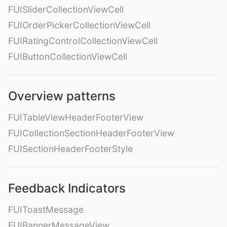
FUISliderCollectionViewCell
FUIOrderPickerCollectionViewCell
FUIRatingControlCollectionViewCell
FUIButtonCollectionViewCell
Overview patterns
FUITableViewHeaderFooterView
FUICollectionSectionHeaderFooterView
FUISectionHeaderFooterStyle
Feedback Indicators
FUIToastMessage
FUIBannerMessageView