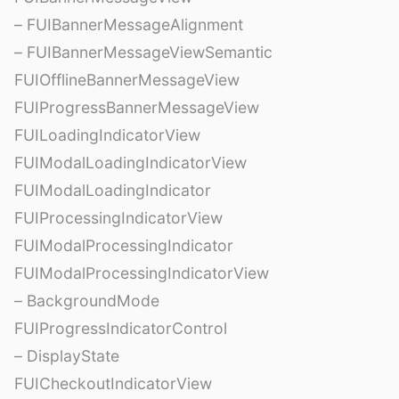
– FUIBannerMessageAlignment
– FUIBannerMessageViewSemantic
FUIOfflineBannerMessageView
FUIProgressBannerMessageView
FUILoadingIndicatorView
FUIModalLoadingIndicatorView
FUIModalLoadingIndicator
FUIProcessingIndicatorView
FUIModalProcessingIndicator
FUIModalProcessingIndicatorView
– BackgroundMode
FUIProgressIndicatorControl
– DisplayState
FUICheckoutIndicatorView