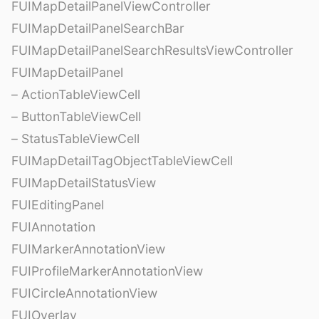
FUIMapDetailPanelViewController
FUIMapDetailPanelSearchBar
FUIMapDetailPanelSearchResultsViewController
FUIMapDetailPanel
– ActionTableViewCell
– ButtonTableViewCell
– StatusTableViewCell
FUIMapDetailTagObjectTableViewCell
FUIMapDetailStatusView
FUIEditingPanel
FUIAnnotation
FUIMarkerAnnotationView
FUIProfileMarkerAnnotationView
FUICircleAnnotationView
FUIOverlay