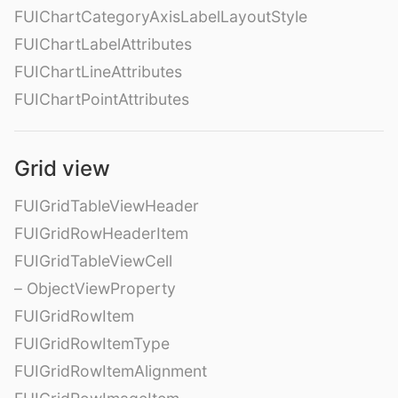
FUIChartCategoryAxisLabelLayoutStyle
FUIChartLabelAttributes
FUIChartLineAttributes
FUIChartPointAttributes
Grid view
FUIGridTableViewHeader
FUIGridRowHeaderItem
FUIGridTableViewCell
– ObjectViewProperty
FUIGridRowItem
FUIGridRowItemType
FUIGridRowItemAlignment