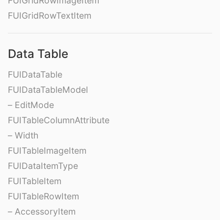
FUIGridRowImageItem
FUIGridRowTextItem
Data Table
FUIDataTable
FUIDataTableModel
– EditMode
FUITableColumnAttribute
– Width
FUITableImageItem
FUIDataItemType
FUITableItem
FUITableRowItem
– AccessoryItem