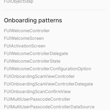
FUIObjectStep
Onboarding patterns
FUIWelcomeController
FUIWelcomeScreen
FUIActivationScreen
FUIWelcomeControllerDelegate
FUIWelcomeControllerState
FUIWelcomeControllerConfigurationOption
FUIOnboardingScanViewController
FUIOnboardingScanViewControllerDelegate
FUIOnboardingScanConfirmView
FUIMultiUserPasscodeController
FUIMultiUserPasscodeControllerDataSource