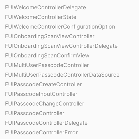
FUIWelcomeControllerDelegate
FUIWelcomeControllerState
FUIWelcomeControllerConfigurationOption
FUIOnboardingScanViewController
FUIOnboardingScanViewControllerDelegate
FUIOnboardingScanConfirmView
FUIMultiUserPasscodeController
FUIMultiUserPasscodeControllerDataSource
FUIPasscodeCreateController
FUIPasscodeInputController
FUIPasscodeChangeController
FUIPasscodeController
FUIPasscodeControllerDelegate
FUIPasscodeControllerError