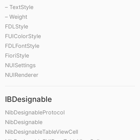
– TextStyle
– Weight
FDLStyle
FUIColorStyle
FDLFontStyle
FioriStyle
NUISettings
NUIRenderer
IBDesignable
NibDesignableProtocol
NibDesignable
NibDesignableTableViewCell