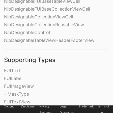
NibDesignableFUIBaseTableViewCell
NibDesignableFUIBaseCollectionViewCell
NibDesignableCollectionViewCell
NibDesignableCollectionReusableView
NibDesignableControl
NibDesignableTableViewHeaderFooterView
Supporting Types
FUIText
FUILabel
FUIImageView
– MaskType
FUITextView
Copyright
Disclaimer
Privacy
Legal
Trademark
Terms of
FUITextField
Statement
Disclosure
Use