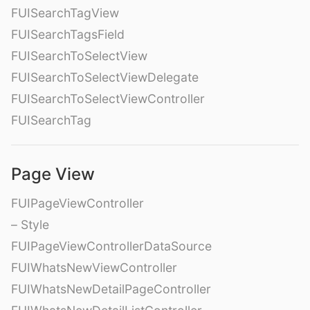
FUISearchTagView
FUISearchTagsField
FUISearchToSelectView
FUISearchToSelectViewDelegate
FUISearchToSelectViewController
FUISearchTag
Page View
FUIPageViewController
– Style
FUIPageViewControllerDataSource
FUIWhatsNewViewController
FUIWhatsNewDetailPageController