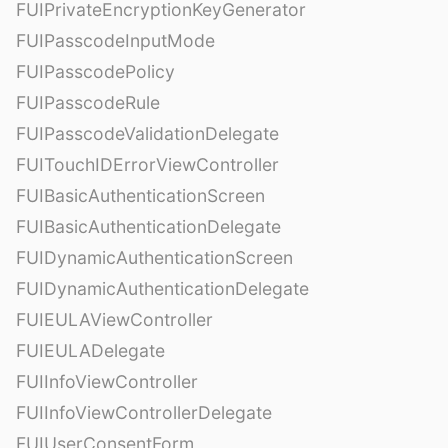
FUIPrivateEncryptionKeyGenerator
FUIPasscodeInputMode
FUIPasscodePolicy
FUIPasscodeRule
FUIPasscodeValidationDelegate
FUITouchIDErrorViewController
FUIBasicAuthenticationScreen
FUIBasicAuthenticationDelegate
FUIDynamicAuthenticationScreen
FUIDynamicAuthenticationDelegate
FUIEULAViewController
FUIEULADelegate
FUIInfoViewController
FUIInfoViewControllerDelegate
FUIUserConsentForm