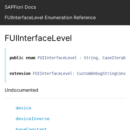
SAPFiori Docs
FUIInterfaceLevel Enumeration Reference
FUIInterfaceLevel
public
enum
FUIInterfaceLevel
:
String
,
CaseIterabl
extension
FUIInterfaceLevel
:
CustomDebugStringConve
Undocumented
device
deviceInverse
baseConstant