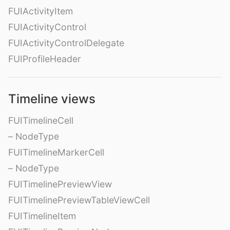
FUIActivityItem
FUIActivityControl
FUIActivityControlDelegate
FUIProfileHeader
Timeline views
FUITimelineCell
– NodeType
FUITimelineMarkerCell
– NodeType
FUITimelinePreviewView
FUITimelinePreviewTableViewCell
FUITimelineItem