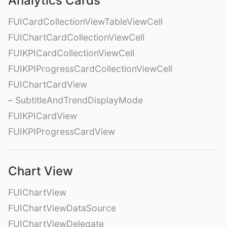
Analytics Cards
FUICardCollectionViewTableViewCell
FUIChartCardCollectionViewCell
FUIKPICardCollectionViewCell
FUIKPIProgressCardCollectionViewCell
FUIChartCardView
– SubtitleAndTrendDisplayMode
FUIKPICardView
FUIKPIProgressCardView
Chart View
FUIChartView
FUIChartViewDataSource
FUIChartViewDelegate