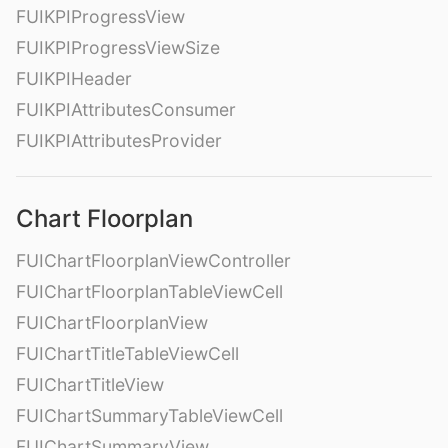
FUIKPIProgressView
FUIKPIProgressViewSize
FUIKPIHeader
FUIKPIAttributesConsumer
FUIKPIAttributesProvider
Chart Floorplan
FUIChartFloorplanViewController
FUIChartFloorplanTableViewCell
FUIChartFloorplanView
FUIChartTitleTableViewCell
FUIChartTitleView
FUIChartSummaryTableViewCell
FUIChartSummaryView