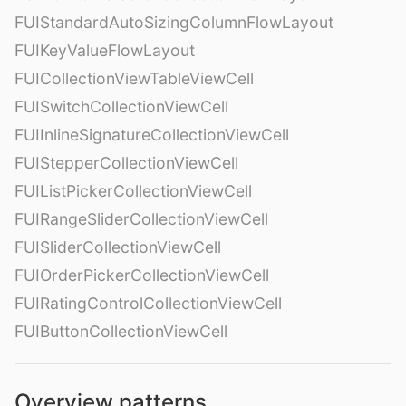
FUIStandardAutoSizingColumnFlowLayout
FUIKeyValueFlowLayout
FUICollectionViewTableViewCell
FUISwitchCollectionViewCell
FUIInlineSignatureCollectionViewCell
FUIStepperCollectionViewCell
FUIListPickerCollectionViewCell
FUIRangeSliderCollectionViewCell
FUISliderCollectionViewCell
FUIOrderPickerCollectionViewCell
FUIRatingControlCollectionViewCell
FUIButtonCollectionViewCell
Overview patterns