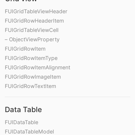
FUIGridTableViewHeader
FUIGridRowHeaderItem
FUIGridTableViewCell
– ObjectViewProperty
FUIGridRowItem
FUIGridRowItemType
FUIGridRowItemAlignment
FUIGridRowImageItem
FUIGridRowTextItem
Data Table
FUIDataTable
FUIDataTableModel