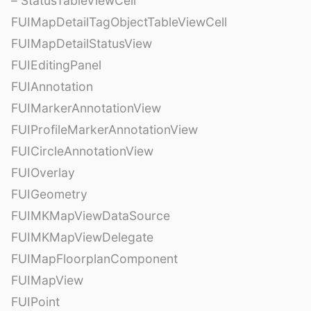
– StatusTableViewCell
FUIMapDetailTagObjectTableViewCell
FUIMapDetailStatusView
FUIEditingPanel
FUIAnnotation
FUIMarkerAnnotationView
FUIProfileMarkerAnnotationView
FUICircleAnnotationView
FUIOverlay
FUIGeometry
FUIMKMapViewDataSource
FUIMKMapViewDelegate
FUIMapFloorplanComponent
FUIMapView
FUIPoint