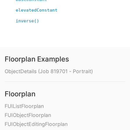
elevatedConstant
inverse()
Floorplan Examples
ObjectDetails (Job 819701 - Portrait)
Floorplan
FUIListFloorplan
FUIObjectFloorplan
FUIObjectEditingFloorplan