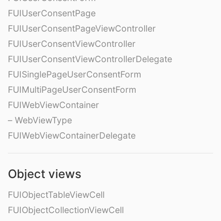
FUIUserConsentPage
FUIUserConsentPageViewController
FUIUserConsentViewController
FUIUserConsentViewControllerDelegate
FUISinglePageUserConsentForm
FUIMultiPageUserConsentForm
FUIWebViewContainer
– WebViewType
FUIWebViewContainerDelegate
Object views
FUIObjectTableViewCell
FUIObjectCollectionViewCell