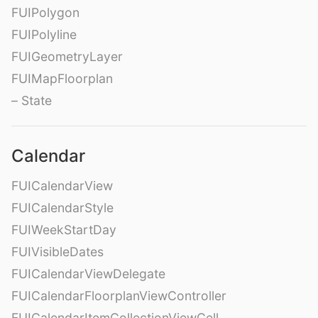
FUIPolygon
FUIPolyline
FUIGeometryLayer
FUIMapFloorplan
– State
Calendar
FUICalendarView
FUICalendarStyle
FUIWeekStartDay
FUIVisibleDates
FUICalendarViewDelegate
FUICalendarFloorplanViewController
FUICalendarItemCollectionViewCell