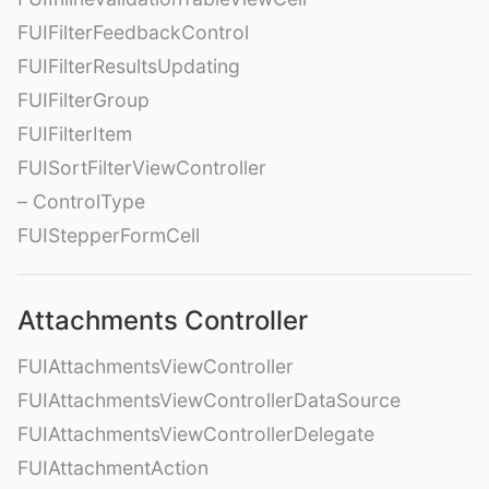
FUIFilterFeedbackControl
FUIFilterResultsUpdating
FUIFilterGroup
FUIFilterItem
FUISortFilterViewController
– ControlType
FUIStepperFormCell
Attachments Controller
FUIAttachmentsViewController
FUIAttachmentsViewControllerDataSource
FUIAttachmentsViewControllerDelegate
FUIAttachmentAction