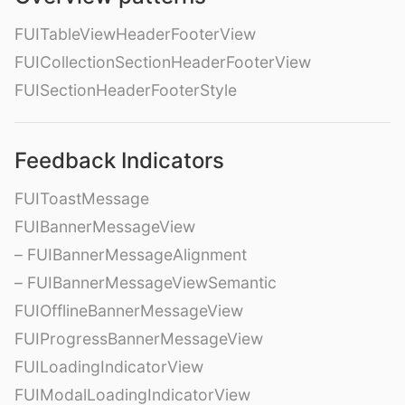
FUITableViewHeaderFooterView
FUICollectionSectionHeaderFooterView
FUISectionHeaderFooterStyle
Feedback Indicators
FUIToastMessage
FUIBannerMessageView
– FUIBannerMessageAlignment
– FUIBannerMessageViewSemantic
FUIOfflineBannerMessageView
FUIProgressBannerMessageView
FUILoadingIndicatorView
FUIModalLoadingIndicatorView