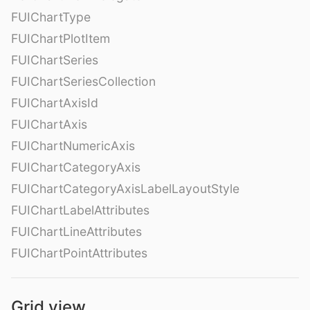
FUIChartType
FUIChartPlotItem
FUIChartSeries
FUIChartSeriesCollection
FUIChartAxisId
FUIChartAxis
FUIChartNumericAxis
FUIChartCategoryAxis
FUIChartCategoryAxisLabelLayoutStyle
FUIChartLabelAttributes
FUIChartLineAttributes
FUIChartPointAttributes
Grid view