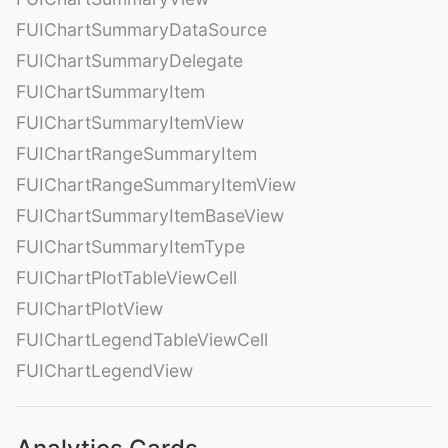
FUIChartSummaryDataSource
FUIChartSummaryDelegate
FUIChartSummaryItem
FUIChartSummaryItemView
FUIChartRangeSummaryItem
FUIChartRangeSummaryItemView
FUIChartSummaryItemBaseView
FUIChartSummaryItemType
FUIChartPlotTableViewCell
FUIChartPlotView
FUIChartLegendTableViewCell
FUIChartLegendView