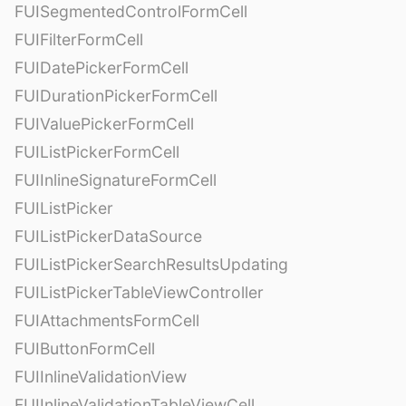
FUISegmentedControlFormCell
FUIFilterFormCell
FUIDatePickerFormCell
FUIDurationPickerFormCell
FUIValuePickerFormCell
FUIListPickerFormCell
FUIInlineSignatureFormCell
FUIListPicker
FUIListPickerDataSource
FUIListPickerSearchResultsUpdating
FUIListPickerTableViewController
FUIAttachmentsFormCell
FUIButtonFormCell
FUIInlineValidationView
FUIInlineValidationTableViewCell