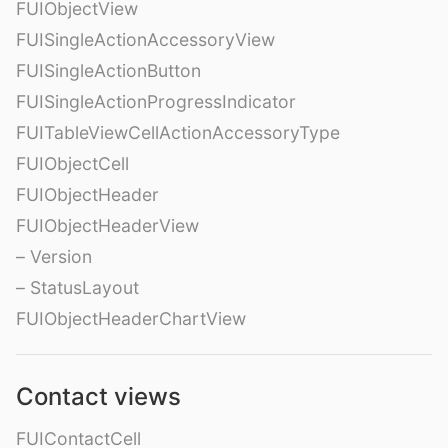
FUIObjectView
FUISingleActionAccessoryView
FUISingleActionButton
FUISingleActionProgressIndicator
FUITableViewCellActionAccessoryType
FUIObjectCell
FUIObjectHeader
FUIObjectHeaderView
– Version
– StatusLayout
FUIObjectHeaderChartView
Contact views
FUIContactCell