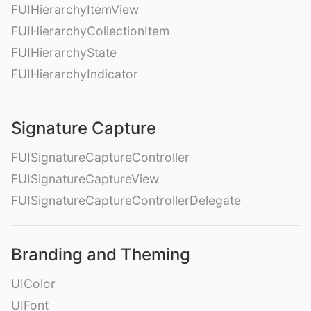
FUIHierarchyItemView
FUIHierarchyCollectionItem
FUIHierarchyState
FUIHierarchyIndicator
Signature Capture
FUISignatureCaptureController
FUISignatureCaptureView
FUISignatureCaptureControllerDelegate
Branding and Theming
UIColor
UIFont