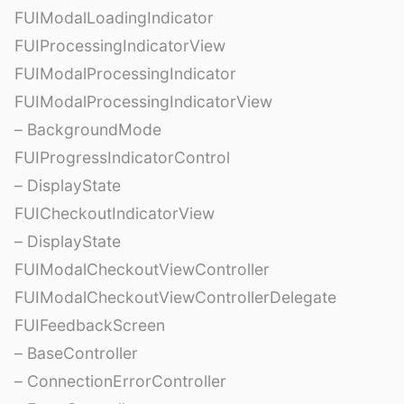
FUIModalLoadingIndicator
FUIProcessingIndicatorView
FUIModalProcessingIndicator
FUIModalProcessingIndicatorView
– BackgroundMode
FUIProgressIndicatorControl
– DisplayState
FUICheckoutIndicatorView
– DisplayState
FUIModalCheckoutViewController
FUIModalCheckoutViewControllerDelegate
FUIFeedbackScreen
– BaseController
– ConnectionErrorController