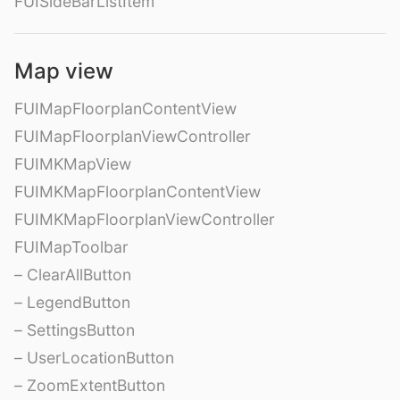
FUISideBarListItem
Map view
FUIMapFloorplanContentView
FUIMapFloorplanViewController
FUIMKMapView
FUIMKMapFloorplanContentView
FUIMKMapFloorplanViewController
FUIMapToolbar
– ClearAllButton
– LegendButton
– SettingsButton
– UserLocationButton
– ZoomExtentButton