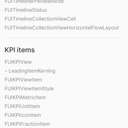
FUITimelinePreviewNode
FUITimelineStatus
FUITimelineCollectionViewCell
FUITimelineCollectionViewHorizontalFlowLayout
KPI items
FUIKPIView
– LeadingItemKerning
FUIKPIViewItem
FUIKPIViewItemStyle
FUIKPIMetricItem
FUIKPIUnitItem
FUIKPIIconItem
FUIKPIFractionItem