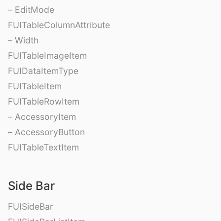
– EditMode
FUITableColumnAttribute
– Width
FUITableImageItem
FUIDataItemType
FUITableItem
FUITableRowItem
– AccessoryItem
– AccessoryButton
FUITableTextItem
Side Bar
FUISideBar