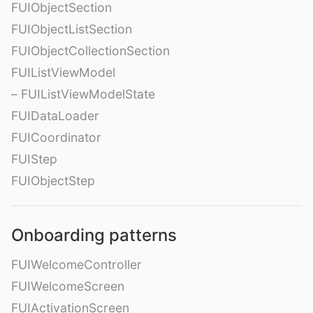
FUIObjectSection
FUIObjectListSection
FUIObjectCollectionSection
FUIListViewModel
– FUIListViewModelState
FUIDataLoader
FUICoordinator
FUIStep
FUIObjectStep
Onboarding patterns
FUIWelcomeController
FUIWelcomeScreen
FUIActivationScreen