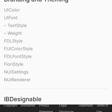
UIColor
UIFont
– TextStyle
– Weight
FDLStyle
FUIColorStyle
FDLFontStyle
FioriStyle
NUISettings
NUIRenderer
IBDesignable
Copyright
Disclaimer
Privacy
Legal
Trademark
Terms of
NibDesignableProtocol
Statement
Disclosure
Use