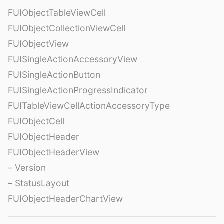
FUIObjectTableViewCell
FUIObjectCollectionViewCell
FUIObjectView
FUISingleActionAccessoryView
FUISingleActionButton
FUISingleActionProgressIndicator
FUITableViewCellActionAccessoryType
FUIObjectCell
FUIObjectHeader
FUIObjectHeaderView
– Version
– StatusLayout
FUIObjectHeaderChartView