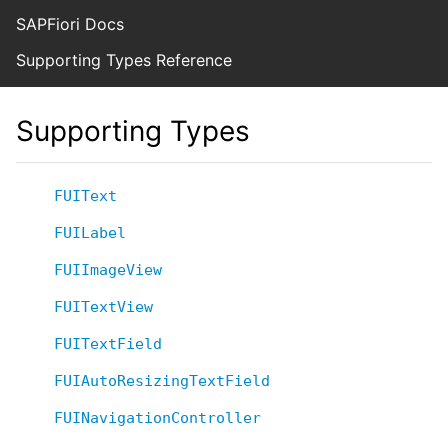
SAPFiori Docs
Supporting Types Reference
Supporting Types
FUIText
FUILabel
FUIImageView
FUITextView
FUITextField
FUIAutoResizingTextField
FUINavigationController