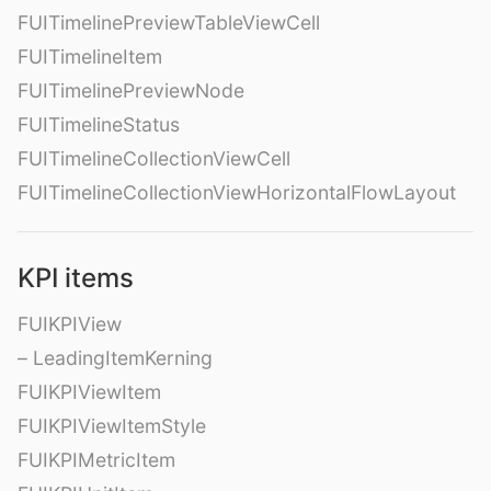
FUITimelinePreviewTableViewCell
FUITimelineItem
FUITimelinePreviewNode
FUITimelineStatus
FUITimelineCollectionViewCell
FUITimelineCollectionViewHorizontalFlowLayout
KPI items
FUIKPIView
– LeadingItemKerning
FUIKPIViewItem
FUIKPIViewItemStyle
FUIKPIMetricItem