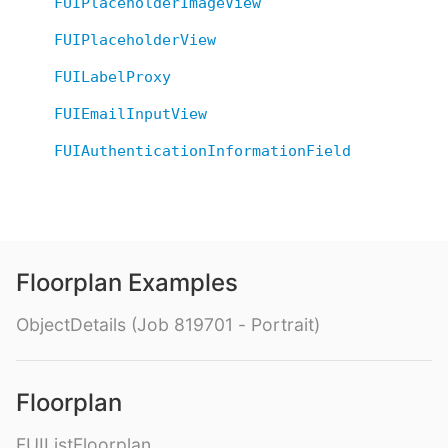
FUIPlaceholderImageView
FUIPlaceholderView
FUILabelProxy
FUIEmailInputView
FUIAuthenticationInformationField
Floorplan Examples
ObjectDetails (Job 819701 - Portrait)
Floorplan
FUIListFloorplan