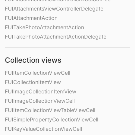
FUIAttachmentsViewControllerDelegate
FUIAttachmentAction
FUITakePhotoAttachmentAction
FUITakePhotoAttachmentActionDelegate
Collection views
FUIItemCollectionViewCell
FUICollectionItemView
FUIImageCollectionItemView
FUIImageCollectionViewCell
FUIItemCollectionViewTableViewCell
FUISimplePropertyCollectionViewCell
FUIKeyValueCollectionViewCell