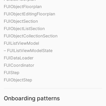
FUIObjectFloorplan
FUIObjectEditingFloorplan
FUIObjectSection
FUIObjectListSection
FUIObjectCollectionSection
FUIListViewModel
– FUIListViewModelState
FUIDataLoader
FUICoordinator
FUIStep
FUIObjectStep
Onboarding patterns