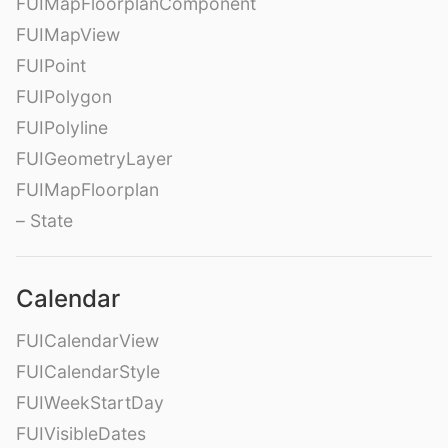
FUIMapFloorplanComponent
FUIMapView
FUIPoint
FUIPolygon
FUIPolyline
FUIGeometryLayer
FUIMapFloorplan
– State
Calendar
FUICalendarView
FUICalendarStyle
FUIWeekStartDay
FUIVisibleDates