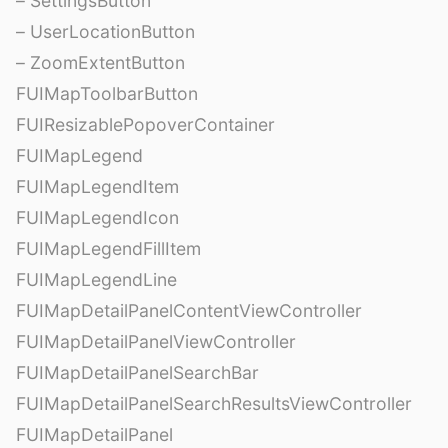
– SettingsButton
– UserLocationButton
– ZoomExtentButton
FUIMapToolbarButton
FUIResizablePopoverContainer
FUIMapLegend
FUIMapLegendItem
FUIMapLegendIcon
FUIMapLegendFillItem
FUIMapLegendLine
FUIMapDetailPanelContentViewController
FUIMapDetailPanelViewController
FUIMapDetailPanelSearchBar
FUIMapDetailPanelSearchResultsViewController
FUIMapDetailPanel