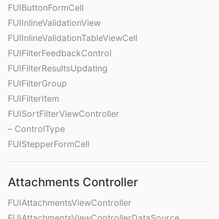
FUIButtonFormCell
FUIInlineValidationView
FUIInlineValidationTableViewCell
FUIFilterFeedbackControl
FUIFilterResultsUpdating
FUIFilterGroup
FUIFilterItem
FUISortFilterViewController
– ControlType
FUIStepperFormCell
Attachments Controller
FUIAttachmentsViewController
FUIAttachmentsViewControllerDataSource