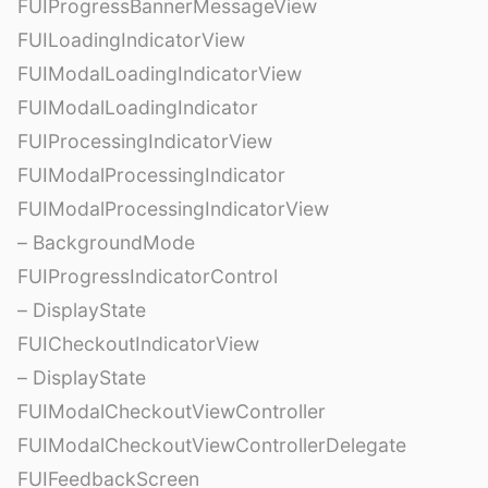
FUIProgressBannerMessageView
FUILoadingIndicatorView
FUIModalLoadingIndicatorView
FUIModalLoadingIndicator
FUIProcessingIndicatorView
FUIModalProcessingIndicator
FUIModalProcessingIndicatorView
– BackgroundMode
FUIProgressIndicatorControl
– DisplayState
FUICheckoutIndicatorView
– DisplayState
FUIModalCheckoutViewController
FUIModalCheckoutViewControllerDelegate
FUIFeedbackScreen