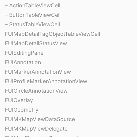
– ActionTableViewCell
– ButtonTableViewCell
– StatusTableViewCell
FUIMapDetailTagObjectTableViewCell
FUIMapDetailStatusView
FUIEditingPanel
FUIAnnotation
FUIMarkerAnnotationView
FUIProfileMarkerAnnotationView
FUICircleAnnotationView
FUIOverlay
FUIGeometry
FUIMKMapViewDataSource
FUIMKMapViewDelegate