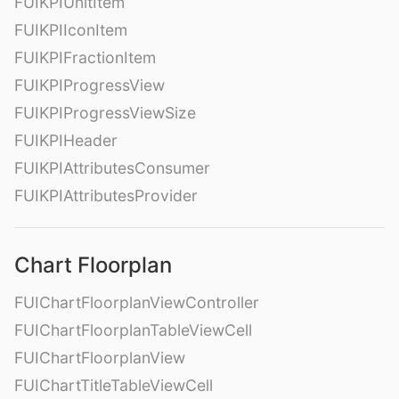
FUIKPIUnitItem
FUIKPIIconItem
FUIKPIFractionItem
FUIKPIProgressView
FUIKPIProgressViewSize
FUIKPIHeader
FUIKPIAttributesConsumer
FUIKPIAttributesProvider
Chart Floorplan
FUIChartFloorplanViewController
FUIChartFloorplanTableViewCell
FUIChartFloorplanView
FUIChartTitleTableViewCell