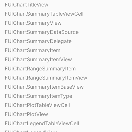
FUIChartTitleView
FUIChartSummaryTableViewCell
FUIChartSummaryView
FUIChartSummaryDataSource
FUIChartSummaryDelegate
FUIChartSummaryItem
FUIChartSummaryItemView
FUIChartRangeSummaryItem
FUIChartRangeSummaryItemView
FUIChartSummaryItemBaseView
FUIChartSummaryItemType
FUIChartPlotTableViewCell
FUIChartPlotView
FUIChartLegendTableViewCell