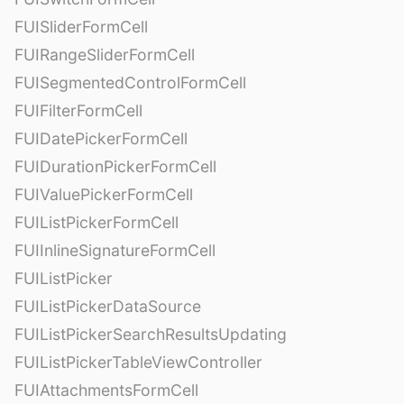
FUISliderFormCell
FUIRangeSliderFormCell
FUISegmentedControlFormCell
FUIFilterFormCell
FUIDatePickerFormCell
FUIDurationPickerFormCell
FUIValuePickerFormCell
FUIListPickerFormCell
FUIInlineSignatureFormCell
FUIListPicker
FUIListPickerDataSource
FUIListPickerSearchResultsUpdating
FUIListPickerTableViewController
FUIAttachmentsFormCell