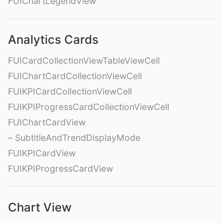
FUIChartLegendView
Analytics Cards
FUICardCollectionViewTableViewCell
FUIChartCardCollectionViewCell
FUIKPICardCollectionViewCell
FUIKPIProgressCardCollectionViewCell
FUIChartCardView
– SubtitleAndTrendDisplayMode
FUIKPICardView
FUIKPIProgressCardView
Chart View