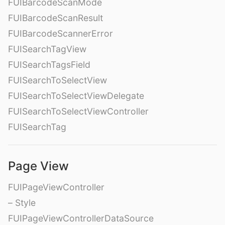
FUIBarcodeScanMode
FUIBarcodeScanResult
FUIBarcodeScannerError
FUISearchTagView
FUISearchTagsField
FUISearchToSelectView
FUISearchToSelectViewDelegate
FUISearchToSelectViewController
FUISearchTag
Page View
FUIPageViewController
– Style
FUIPageViewControllerDataSource