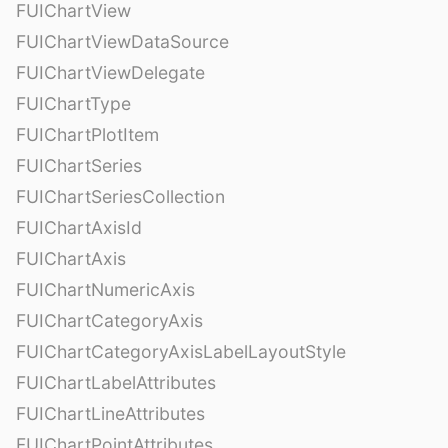
FUIChartView
FUIChartViewDataSource
FUIChartViewDelegate
FUIChartType
FUIChartPlotItem
FUIChartSeries
FUIChartSeriesCollection
FUIChartAxisId
FUIChartAxis
FUIChartNumericAxis
FUIChartCategoryAxis
FUIChartCategoryAxisLabelLayoutStyle
FUIChartLabelAttributes
FUIChartLineAttributes
FUIChartPointAttributes