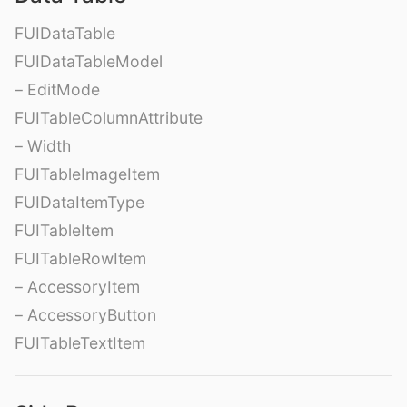
FUIDataTable
FUIDataTableModel
– EditMode
FUITableColumnAttribute
– Width
FUITableImageItem
FUIDataItemType
FUITableItem
FUITableRowItem
– AccessoryItem
– AccessoryButton
FUITableTextItem