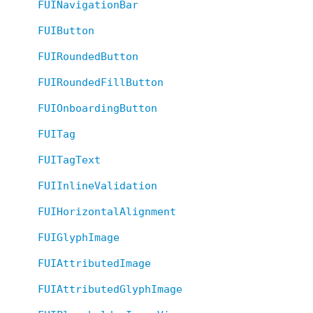
FUINavigationBar
FUIButton
FUIRoundedButton
FUIRoundedFillButton
FUIOnboardingButton
FUITag
FUITagText
FUIInlineValidation
FUIHorizontalAlignment
FUIGlyphImage
FUIAttributedImage
FUIAttributedGlyphImage