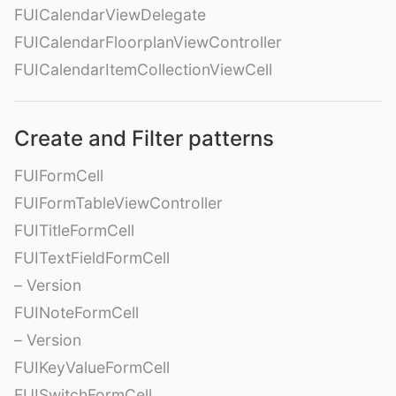
FUICalendarViewDelegate
FUICalendarFloorplanViewController
FUICalendarItemCollectionViewCell
Create and Filter patterns
FUIFormCell
FUIFormTableViewController
FUITitleFormCell
FUITextFieldFormCell
– Version
FUINoteFormCell
– Version
FUIKeyValueFormCell
FUISwitchFormCell