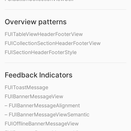
Overview patterns
FUITableViewHeaderFooterView
FUICollectionSectionHeaderFooterView
FUISectionHeaderFooterStyle
Feedback Indicators
FUIToastMessage
FUIBannerMessageView
– FUIBannerMessageAlignment
– FUIBannerMessageViewSemantic
FUIOfflineBannerMessageView