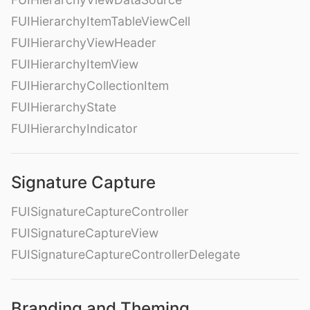
FUIHierarchyItemTableViewCell
FUIHierarchyViewHeader
FUIHierarchyItemView
FUIHierarchyCollectionItem
FUIHierarchyState
FUIHierarchyIndicator
Signature Capture
FUISignatureCaptureController
FUISignatureCaptureView
FUISignatureCaptureControllerDelegate
Branding and Theming