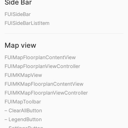
Side Bar
FUISideBar
FUISideBarListItem
Map view
FUIMapFloorplanContentView
FUIMapFloorplanViewController
FUIMKMapView
FUIMKMapFloorplanContentView
FUIMKMapFloorplanViewController
FUIMapToolbar
– ClearAllButton
– LegendButton