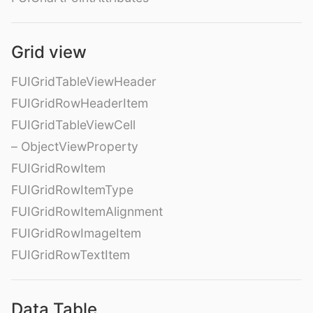
Grid view
FUIGridTableViewHeader
FUIGridRowHeaderItem
FUIGridTableViewCell
– ObjectViewProperty
FUIGridRowItem
FUIGridRowItemType
FUIGridRowItemAlignment
FUIGridRowImageItem
FUIGridRowTextItem
Data Table