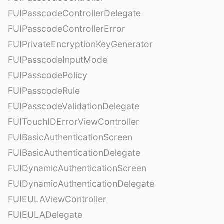
FUIPasscodeControllerDelegate
FUIPasscodeControllerError
FUIPrivateEncryptionKeyGenerator
FUIPasscodeInputMode
FUIPasscodePolicy
FUIPasscodeRule
FUIPasscodeValidationDelegate
FUITouchIDErrorViewController
FUIBasicAuthenticationScreen
FUIBasicAuthenticationDelegate
FUIDynamicAuthenticationScreen
FUIDynamicAuthenticationDelegate
FUIEULAViewController
FUIEULADelegate