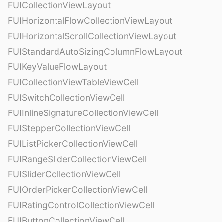
FUICollectionViewLayout
FUIHorizontalFlowCollectionViewLayout
FUIHorizontalScrollCollectionViewLayout
FUIStandardAutoSizingColumnFlowLayout
FUIKeyValueFlowLayout
FUICollectionViewTableViewCell
FUISwitchCollectionViewCell
FUIInlineSignatureCollectionViewCell
FUIStepperCollectionViewCell
FUIListPickerCollectionViewCell
FUIRangeSliderCollectionViewCell
FUISliderCollectionViewCell
FUIOrderPickerCollectionViewCell
FUIRatingControlCollectionViewCell
FUIButtonCollectionViewCell