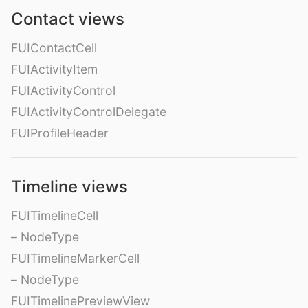
Contact views
FUIContactCell
FUIActivityItem
FUIActivityControl
FUIActivityControlDelegate
FUIProfileHeader
Timeline views
FUITimelineCell
– NodeType
FUITimelineMarkerCell
– NodeType
FUITimelinePreviewView