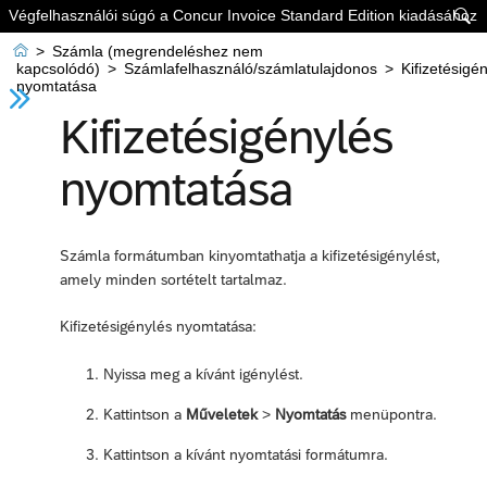
Végfelhasználói súgó a Concur Invoice Standard Edition kiadásához


>
Számla (megrendeléshez nem
kapcsolódó)
>
Számlafelhasználó/számlatulajdonos
>
Kifizetésigé
nyomtatása
Kifizetésigénylés
nyomtatása
Számla formátumban kinyomtathatja a kifizetésigénylést,
amely minden sortételt tartalmaz.
Kifizetésigénylés nyomtatása:
Nyissa meg a kívánt igénylést.
Kattintson a
Műveletek
>
Nyomtatás
menüpontra.
Kattintson a kívánt nyomtatási formátumra.