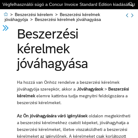
Végfelhasználói súgó a Concur Invoice Standard Edition kiadásához


>
Beszerzési kérelem
>
Beszerzési kérelmek
jóváhagyója
>
Beszerzési kérelmek jóváhagyása
Beszerzési
kérelmek
jóváhagyása
Ha hozzá van Önhöz rendelve a beszerzési kérelmek
jóváhagyója szerepkör, akkor a
Jóváhagyások
>
Beszerzési
kérelmek
elemre kattintva tudja megnyitni feldolgozásra a
beszerzési kérelmeket.
Az Ön jóváhagyására váró igénylések
oldalon megtekintheti
a beszerzési kérelmekhez csatolt képeket, jóváhagyhatja a
beszerzési kérelmeket, illetve visszaküldheti a beszerzési
kérelmeket az igénylőnek. A kérelmeket csak korlátozott