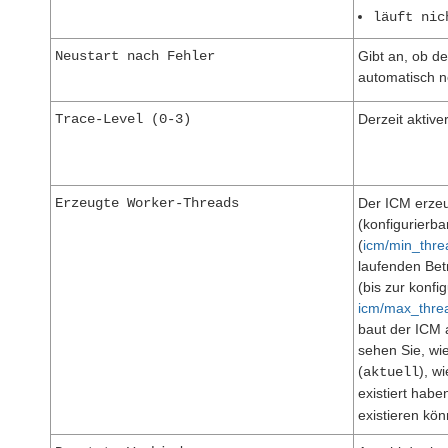
läuft nic
Neustart nach Fehler
Gibt an, ob d
automatisch n
Trace-Level (0-3)
Derzeit aktive
Erzeugte Worker-Threads
Der ICM erzeu
(konfigurierb
(
icm/min_thre
laufenden Bet
(bis zur konf
icm/max_thre
baut der ICM 
sehen Sie, wi
(
), w
aktuell
existiert haben
existieren kön