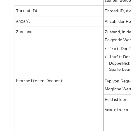
stehen, werde
Thread-Id
Thread-ID, di
Anzahl
Anzahl der Re
Zustand
Zustand, in d
Folgende Wert
: Der 
frei
: Der
läuft
Doppelklick
Spalte
bea
bearbeiteter Request
Typ von Reque
Mögliche Wert
Feld ist leer
Administrat