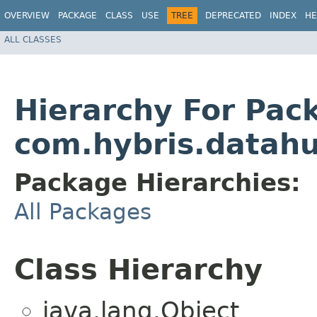
OVERVIEW
PACKAGE
CLASS
USE
TREE
DEPRECATED
INDEX
HE
ALL CLASSES
Hierarchy For Pac
com.hybris.datahu
Package Hierarchies:
All Packages
Class Hierarchy
java.lang.Object