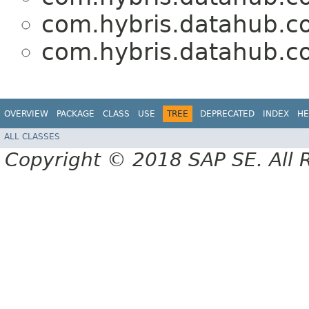
com.hybris.datahub.co
com.hybris.datahub.co
OVERVIEW
PACKAGE
CLASS
USE
TREE
DEPRECATED
INDEX
HE
ALL CLASSES
Copyright © 2018 SAP SE. All 