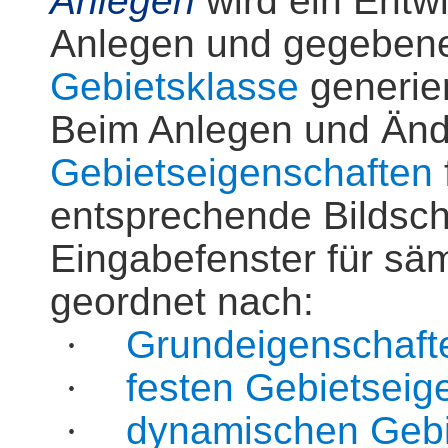
Anlegen
wird ein Entwi
Anlegen und gegebenen
Gebietsklasse
generier
Beim Anlegen und Änd
Gebietseigenschaften
entsprechende Bildschi
Eingabefenster für sä
geordnet nach:
·
Grundeigenschaft
·
festen Gebietseig
·
dynamischen Gebi