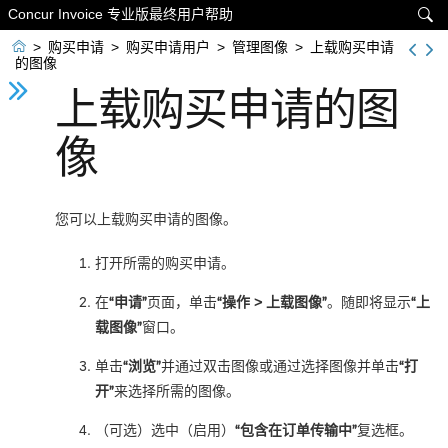
Concur Invoice 专业版最终用户帮助


>
购买申请
>
购买申请用户
>
管理图像
>
上载购买申请
的图像
上载购买申请的图
像
您可以上载购买申请的图像。
打开所需的购买申请。
在
“申请”
页面，单击
“操作 > 上载图像”
。随即将显示
“上
载图像”
窗口。
单击
“浏览”
并通过双击图像或通过选择图像并单击
“打
开”
来选择所需的图像。
（可选）选中（启用）
“包含在订单传输中”
复选框。