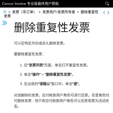
Concur Invoice 专业版最终用户帮助


>
发票（非订单）
>
发票用户/发票所有者
>
删除重复性
发票
删除重复性发票
可以在特定月份或永久删除发票。
要删除重复性发票：
在
“发票列表”
页面，单击打开重复性发票。
单击
“操作”
>
“删除重复性发票”
。
在出现的
“请确认”
窗口中，单击
“是”
。
对误删除的发票，应付帐款用户角色可进行还原。任意角色均
可删除发票 - 但只有应付帐款用户角色可以还原发票为活动状
态。