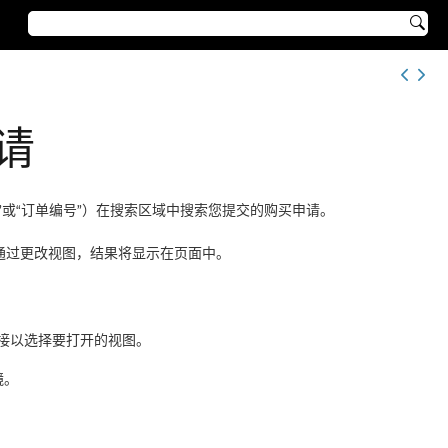

请
”
或
“订单编号”
）在搜索区域中搜索您提交的购买申请。
通过更改视图，结果将显示在页面中。
接以选择要打开的视图。
镜。