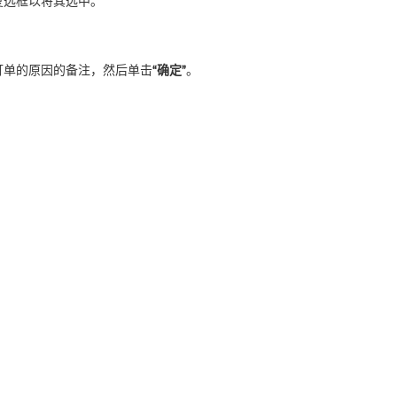
复选框以将其选中。
订单的原因的备注，然后单击
“确定”
。