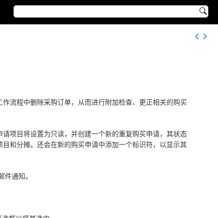

工作流程中删除采购订单，从而进行附加检查、更正相关的购买
申请项目将设置为只读，并创建一个新的重复购买申请，其状态
项目和分摊。还会在新的购买申请中添加一个标识符，以显示其
邮件通知。