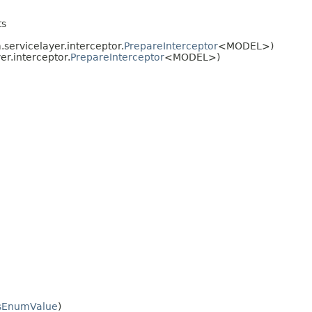
ts
servicelayer.interceptor.
PrepareInterceptor
<MODEL>)
er.interceptor.
PrepareInterceptor
<MODEL>)
sEnumValue
)