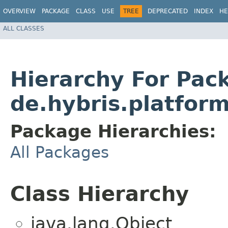
OVERVIEW
PACKAGE
CLASS
USE
TREE
DEPRECATED
INDEX
HE
ALL CLASSES
Hierarchy For Pac
de.hybris.platform
Package Hierarchies:
All Packages
Class Hierarchy
java.lang.Object