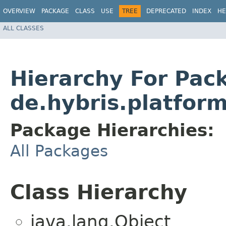
OVERVIEW
PACKAGE
CLASS
USE
TREE
DEPRECATED
INDEX
HE
ALL CLASSES
Hierarchy For Pac
de.hybris.platfor
Package Hierarchies:
All Packages
Class Hierarchy
java.lang.Object